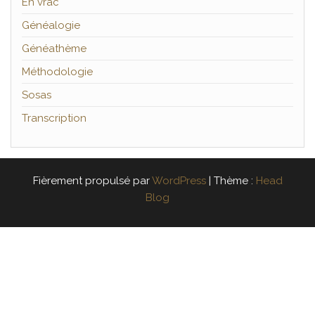
En vrac
Généalogie
Généathème
Méthodologie
Sosas
Transcription
Fièrement propulsé par
WordPress
|
Thème :
Head
Blog