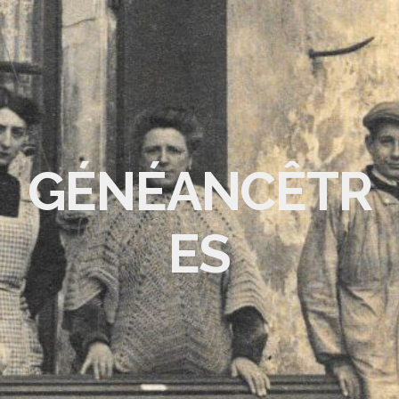
GÉNÉANCÊTR
ES