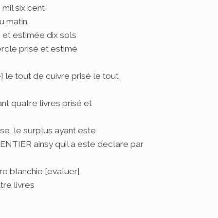
mil six cent
u matin.
 et estimée dix sols
rcle prisé et estimé
 le tout de cuivre prisé le tout
 quatre livres prisé et
e, le surplus ayant este
NTIER ainsy quil a este declare par
re blanchie [evaluer]
tre livres