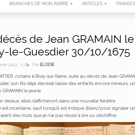
N
BRANCHES DE MON ARBRE
ARTICLES
TRANSCR
 décès de Jean GRAMAIN le
y-le-Guesdier 30/10/1675
Par
ELODIE
nvier 2023
0
 FORTIER, notaire à Bray-sur-Seine, suite au décès de Jean GRAM
dier, son fils déjà décédé laisse des enfants encore mineurs, u
n GRAMAIN le jeune.
 dessus, elles s’afficheront dans une nouvelle fenêtre.
 est incertaine, sauf lorsqu’il est indiqué
[blanc]
pour signaler u
alent des mots que je n’ai pas réussi à lire ou déchiffrer.