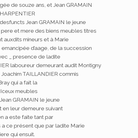
agée de souze ans, et Jean GRAMAIN
e CHARPENTIER
e desfuncts Jean GRAMAIN le jeune
pere et mere des biens meubles titres
t auxdits mineurs et à Marie
s emancipée d’aage, de la succession
vec _ presence de ladite
R laboureur demeurant audit Montigny
 de Joachim TAILLANDIER commis
ay qui a fait la
. Iceux meubles
t Jean GRAMAIN le jeune
 en leur demeure suivant
n a este faite tant par
a ce présent que par ladite Marie
re qui ensuit.