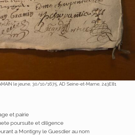
MAIN le jeune, 30/10/1675, AD Seine-et-Marne, 243E81
age et pairie
ete poursuite et diligence
rant a Montigny le Guesdier au nom