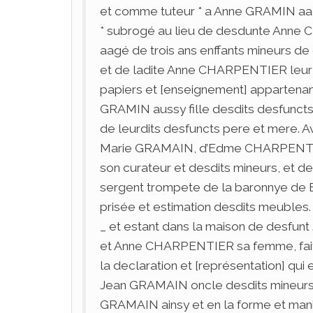
et comme tuteur * a Anne GRAMIN a
* subrogé au lieu de desdunte Ann
aagé de trois ans enffants mineurs d
et de ladite Anne CHARPENTIER leur 
papiers et [enseignement] appartenan
GRAMIN aussy fille desdits desfunct
de leurdits desfuncts pere et mere. A
Marie GRAMAIN, d’Edme CHARPENTIE
son curateur et desdits mineurs, et
sergent trompete de la baronnye de Br
prisée et estimation desdits meubles
_ et estant dans la maison de desfun
et Anne CHARPENTIER sa femme, fait
la declaration et [représentation] qui e
Jean GRAMAIN oncle desdits mineurs 
GRAMAIN ainsy et en la forme et manie