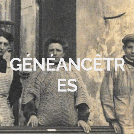
GÉNÉANCÊTR
ES