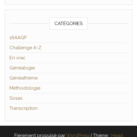
CATÉGORIES
16AAGP
Challenge A-Z
En vrac
Généalogie
Généathème
Méthodologie
Sosas
Transcription
Fièrement propulsé par
WordPress
|
Thème :
Head