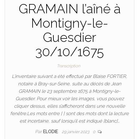
GRAMAIN l’aîné à
Montigny-le-
Guesdier
30/10/1675
Transcription
L’inventaire suivant a été effectué par Blaise FORTIER,
notaire à Bray-sur-Seine, suite au décès de Jean
GRAMAIN le 23 septembre 1675 à Montigny-le-
Guesdier. Pour mieux voir les images, vous pouvez
cliquer dessus, elles s’afficheront dans une nouvelle
fenêtre.Les mots entre [ ] sont des mots dont la lecture
est incertaine, sauf lorsqu’il est indiqué [blanc]…
Par
ELODIE
29 janvier 2023
0