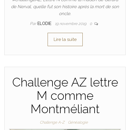
de Nerval, quelle fut son histoire après la mort de son
oncle.
Par
ELODIE
19 novembre 2019
0
Lire la suite
Challenge AZ lettre
M comme
Montméliant
Challenge A-Z
Généalogie