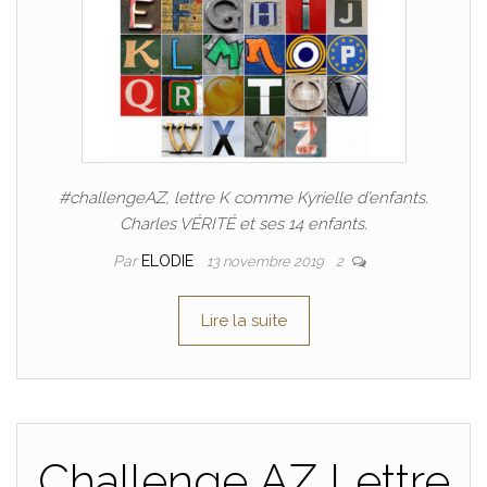
#challengeAZ, lettre K comme Kyrielle d’enfants.
Charles VÉRITÉ et ses 14 enfants.
Par
ELODIE
13 novembre 2019
2
Lire la suite
Challenge AZ Lettre