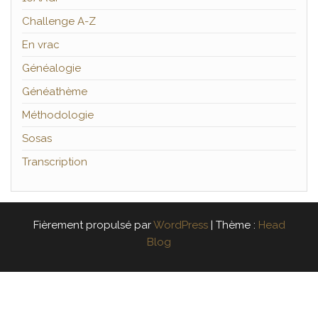
Challenge A-Z
En vrac
Généalogie
Généathème
Méthodologie
Sosas
Transcription
Fièrement propulsé par
WordPress
|
Thème :
Head
Blog