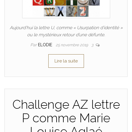
Aujourd’hui la lettre U, comme « Usurpation d’identité »
ou le mystérieux retour d’une défunte.
Par
ELODIE
25 novembre 2019
3
Lire la suite
Challenge AZ lettre
P comme Marie
Louise Aglaé