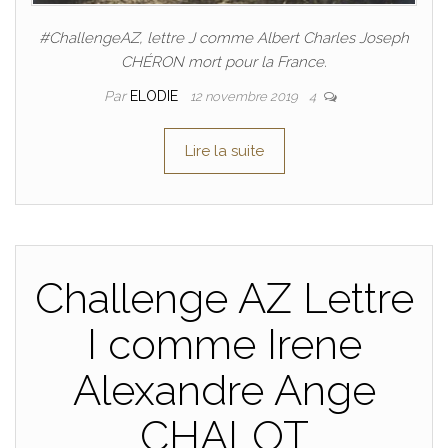
#ChallengeAZ, lettre J comme Albert Charles Joseph
CHÉRON mort pour la France.
Par
ELODIE
12 novembre 2019
4
Lire la suite
Challenge AZ Lettre
I comme Irene
Alexandre Ange
CHALOT