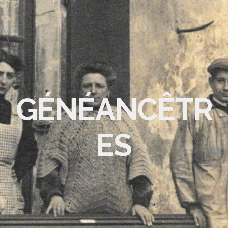
GÉNÉANCÊTR
ES