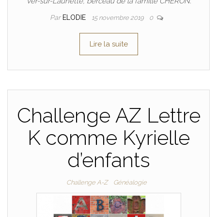
Ver-sur-Launette, berceau de la famille CHÉRON.
Par
ELODIE
15 novembre 2019
0
Lire la suite
Challenge AZ Lettre
K comme Kyrielle
d’enfants
Challenge A-Z
Généalogie