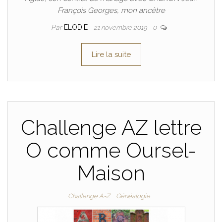
François Georges, mon ancêtre
Par
ELODIE
21 novembre 2019
0
Lire la suite
Challenge AZ lettre
O comme Oursel-
Maison
Challenge A-Z
Généalogie