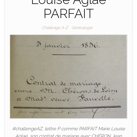
PARFAIT
Challenge A-Z
Généalogie
#challengeAZ, lettre P comme PARFAIT Marie Louise
Aglaé, son contrat de mariage avec CHÉRON Jean