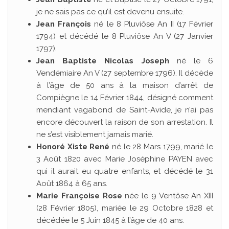
je ne sais pas ce qu’il est devenu ensuite.
Jean François
né le 8 Pluviôse An II (17 Février
1794) et décédé le 8 Pluviôse An V (27 Janvier
1797).
Jean Baptiste Nicolas Joseph
né le 6
Vendémiaire An V (27 septembre 1796). Il décède
à l’âge de 50 ans à la maison d’arrêt de
Compiègne le 14 Février 1844, désigné comment
mendiant vagabond de Saint-Avide, je n’ai pas
encore découvert la raison de son arrestation. Il
ne s’est visiblement jamais marié.
Honoré Xiste René
né le 28 Mars 1799, marié le
3 Août 1820 avec Marie Joséphine PAYEN avec
qui il aurait eu quatre enfants, et décédé le 31
Août 1864 à 65 ans.
Marie Françoise Rose
née le 9 Ventôse An XIII
(28 Février 1805), mariée le 29 Octobre 1828 et
décédée le 5 Juin 1845 à l’âge de 40 ans.