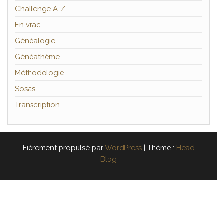
Challenge A-Z
En vrac
Généalogie
Généathème
Méthodologie
Sosas
Transcription
Fièrement propulsé par
WordPress
|
Thème :
Head
Blog