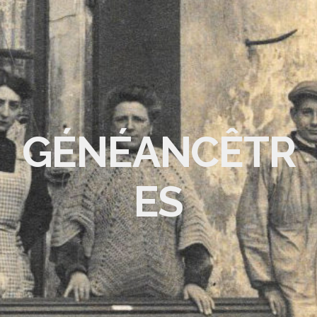
GÉNÉANCÊTR
ES