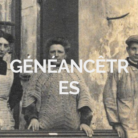
GÉNÉANCÊTR
ES