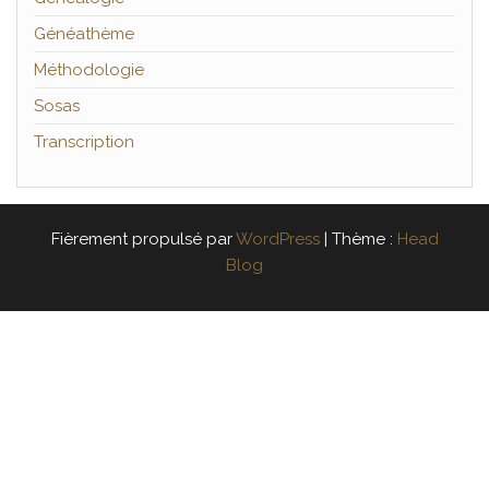
Généathème
Méthodologie
Sosas
Transcription
Fièrement propulsé par
WordPress
|
Thème :
Head
Blog