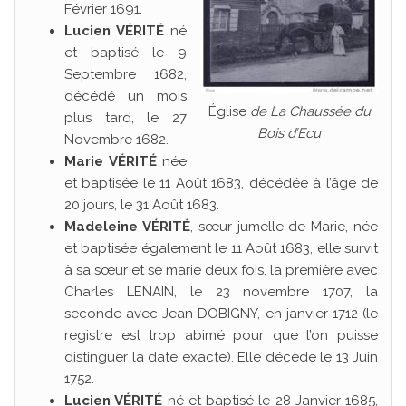
Février 1691.
Lucien VÉRITÉ
né
et baptisé le 9
Septembre 1682,
décédé un mois
Église
de La Chaussée du
plus tard, le 27
Bois d’Ecu
Novembre 1682.
Marie VÉRITÉ
née
et baptisée le 11 Août 1683, décédée à l’âge de
20 jours, le 31 Août 1683.
Madeleine VÉRITÉ
, sœur jumelle de Marie, née
et baptisée également le 11 Août 1683, elle survit
à sa sœur et se marie deux fois, la première avec
Charles LENAIN, le 23 novembre 1707, la
seconde avec Jean DOBIGNY, en janvier 1712 (le
registre est trop abimé pour que l’on puisse
distinguer la date exacte). Elle décède le 13 Juin
1752.
Lucien VÉRITÉ
né et baptisé le 28 Janvier 1685,