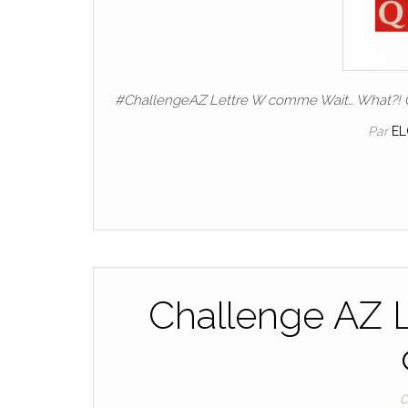
#ChallengeAZ Lettre W comme Wait… What?! Q
Par
EL
Challenge AZ L
C