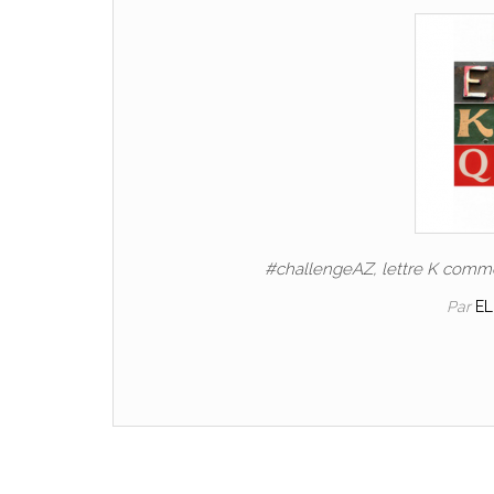
#challengeAZ, lettre K comme 
Par
E