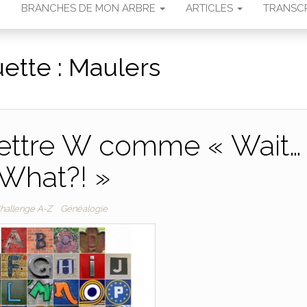
N
BRANCHES DE MON ARBRE
ARTICLES
TRANSCR
uette :
Maulers
lettre W comme « Wait…
What?! »
hallenge A-Z
Généalogie