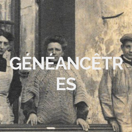
GÉNÉANCÊTR
ES