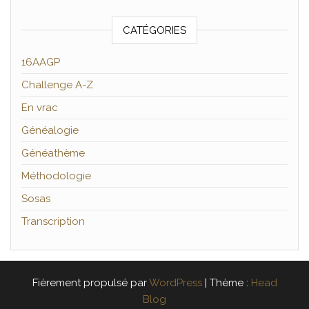
CATÉGORIES
16AAGP
Challenge A-Z
En vrac
Généalogie
Généathème
Méthodologie
Sosas
Transcription
Fièrement propulsé par
WordPress
|
Thème :
Head
Blog