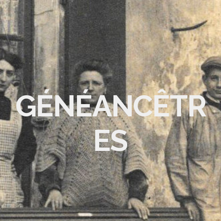
GÉNÉANCÊTR
ES