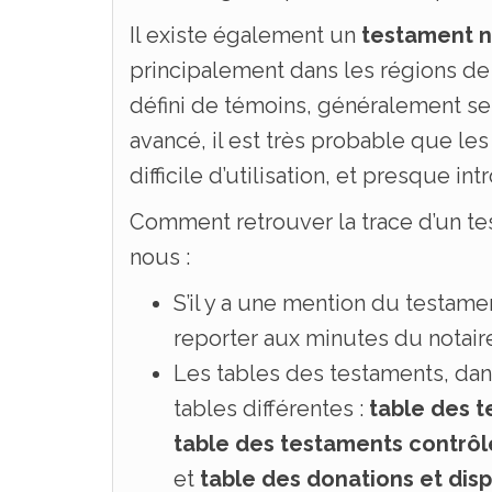
Il existe également un
testament n
principalement dans les régions de 
défini de témoins, généralement s
avancé, il est très probable que le
difficile d’utilisation, et presque i
Comment retrouver la trace d’un tes
nous :
S’il y a une mention du testamen
reporter aux minutes du notair
Les tables des testaments, dan
tables différentes :
table des 
table des testaments contrôl
et
table des donations et dis