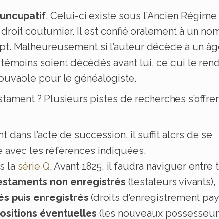
uncupatif
. Celui-ci existe sous l’Ancien Régime
droit coutumier. Il est confié oralement à un no
ept. Malheureusement si l’auteur décède à un âg
s témoins soient décédés avant lui, ce qui le ren
ntrouvable pour le généalogiste.
tament ? Plusieurs pistes de recherches s’offren
t dans l’acte de succession, il suffit alors de se
e avec les références indiquées.
s la
série Q
. Avant 1825, il faudra naviguer entre t
testaments non enregistrés
(testateurs vivants),
és puis enregistrés
(droits d’enregistrement pay
positions éventuelles
(les nouveaux possesseur