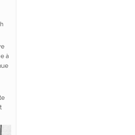
ph
ve
ge à
nue
te
t