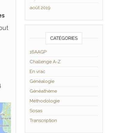
août 2019
es
tout
CATÉGORIES
16AAGP
Challenge A-Z
En vrac
Généalogie
4
Généathème
Méthodologie
Sosas
Transcription