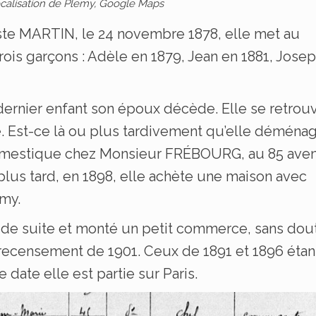
ocalisation de Plemy, Google Maps
ste MARTIN, le 24 novembre 1878, elle met au
trois garçons : Adèle en 1879, Jean en 1881, Jose
dernier enfant son époux décède. Elle se retrou
e. Est-ce là ou plus tardivement qu’elle déména
 domestique chez Monsieur FRÉBOURG, au 85 ave
s plus tard, en 1898, elle achète une maison avec
émy.
 de suite et monté un petit commerce, sans dou
ecensement de 1901. Ceux de 1891 et 1896 étan
 date elle est partie sur Paris.