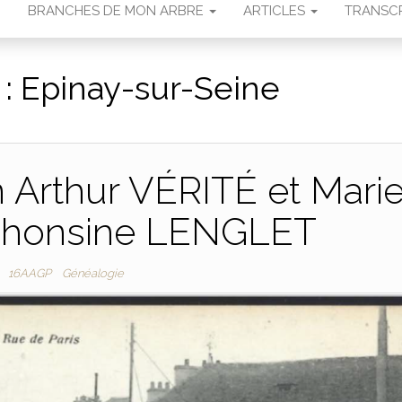
N
BRANCHES DE MON ARBRE
ARTICLES
TRANSCR
 :
Epinay-sur-Seine
n Arthur VÉRITÉ et Mari
lphonsine LENGLET
16AAGP
Généalogie