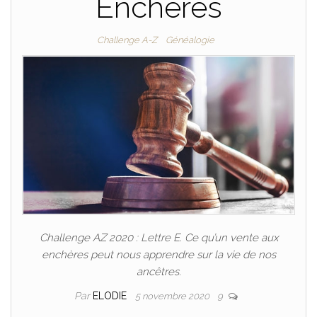
Enchères
Challenge A-Z
Généalogie
Challenge AZ 2020 : Lettre E. Ce qu’un vente aux
enchères peut nous apprendre sur la vie de nos
ancêtres.
Par
ELODIE
5 novembre 2020
9