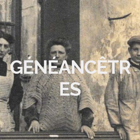
GÉNÉANCÊTR
ES