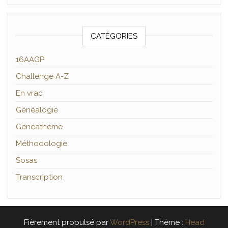
CATÉGORIES
16AAGP
Challenge A-Z
En vrac
Généalogie
Généathème
Méthodologie
Sosas
Transcription
Fièrement propulsé par
WordPress
|
Thème :
Head