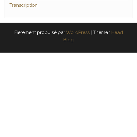
Transcription
Fièrement propulsé par
WordPress
|
Thème :
Head
Blog