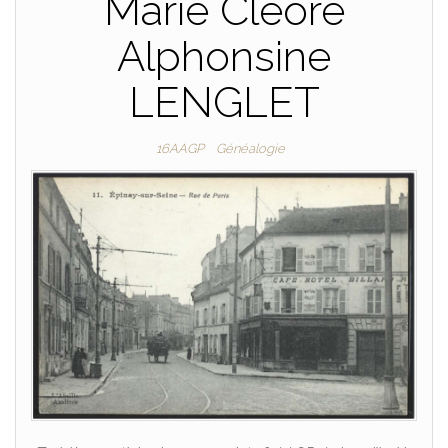
Marie Cléore
Alphonsine
LENGLET
16AAGP
Généalogie