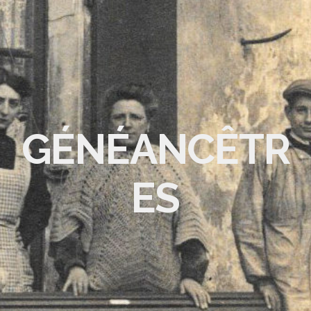
GÉNÉANCÊTR
ES