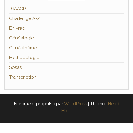
16AAGP
Challenge A-Z
En vrac
Généalogie
Généathème
Méthodologie
Sosas
Transcription
Fièrement propulsé par
WordPress
|
Thème :
Head
Blog