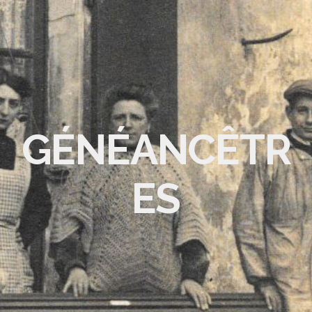
GÉNÉANCÊTR
ES