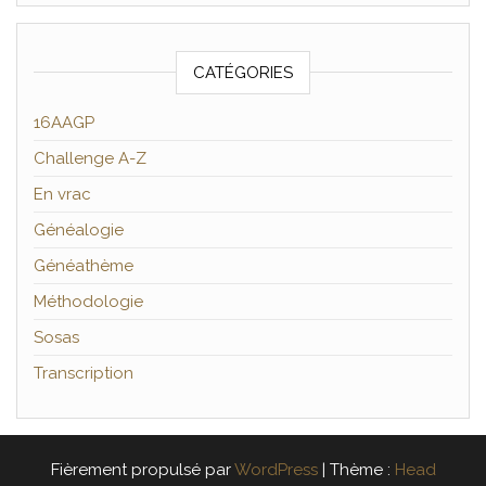
CATÉGORIES
16AAGP
Challenge A-Z
En vrac
Généalogie
Généathème
Méthodologie
Sosas
Transcription
Fièrement propulsé par
WordPress
|
Thème :
Head