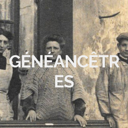
GÉNÉANCÊTR
ES