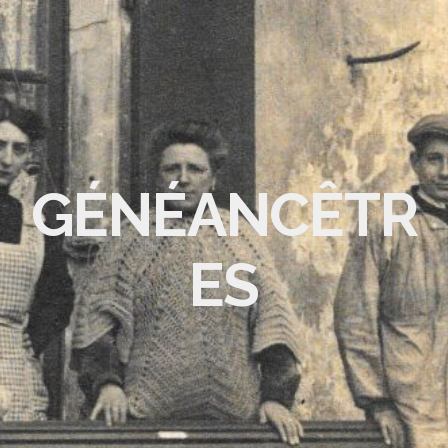
GÉNÉANCÊTR
ES