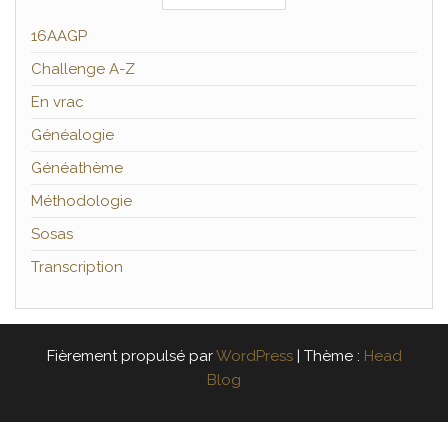
16AAGP
Challenge A-Z
En vrac
Généalogie
Généathème
Méthodologie
Sosas
Transcription
Fièrement propulsé par
WordPress
|
Thème :
Head
Blog