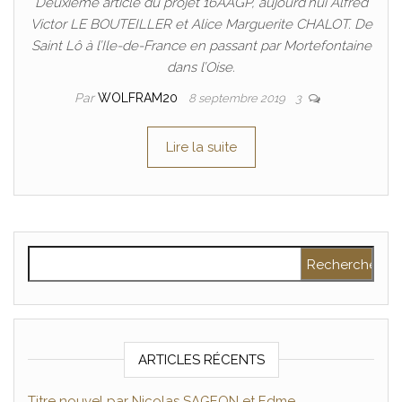
Deuxième article du projet 16AAGP, aujourd’hui Alfred
Victor LE BOUTEILLER et Alice Marguerite CHALOT. De
Saint Lô à l’Ile-de-France en passant par Mortefontaine
dans l’Oise.
Par
WOLFRAM20
8 septembre 2019
3
Lire la suite
Rechercher :
ARTICLES RÉCENTS
Titre nouvel par Nicolas SAGEON et Edme