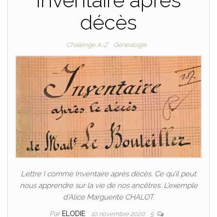
Inventaire après
décès
Challenge A-Z
Généalogie
Lettre I comme Inventaire après décès. Ce qu’il peut
nous apprendre sur la vie de nos ancêtres. L’exemple
d’Alice Marguerite CHALOT.
Par
ELODIE
10 novembre 2020
5