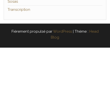
Sosas
Transcription
Fièrement propulsé par
WordPress
|
Thème :
Head
Blog