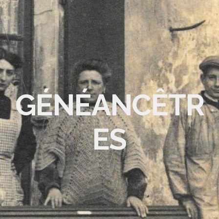
GÉNÉANCÊTR
ES