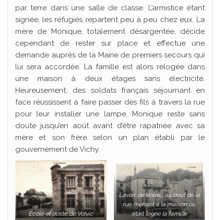
par terre dans une salle de classe. L’armistice étant
signée, les réfugiés repartent peu à peu chez eux. La
mère de Monique, totalement désargentée, décide
cependant de rester sur place et effectue une
demande auprès de la Mairie de premiers secours qui
lui sera accordée. La famille est alors relogée dans
une maison à deux étages sans électricité.
Heureusement, des soldats français séjournant en
face réussissent à faire passer des fils à travers la rue
pour leur installer une lampe. Monique reste sans
doute jusqu’en août avant d’être rapatriée avec sa
mère et son frère selon un plan établi par le
gouvernement de Vichy.
Lavoir de Volvic, au bout de la
rue menant à la maison où
Ecole et poste de Volvic
était logée la famille