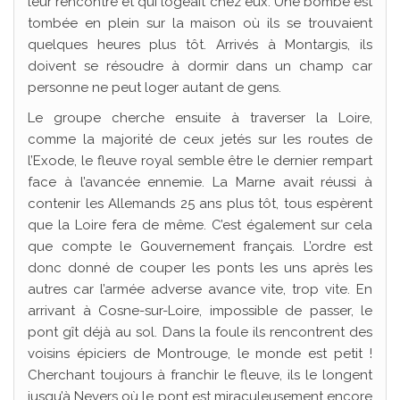
leur rencontre et qui logeait chez eux. Une bombe est
tombée en plein sur la maison où ils se trouvaient
quelques heures plus tôt. Arrivés à Montargis, ils
doivent se résoudre à dormir dans un champ car
personne ne peut loger autant de gens.
Le groupe cherche ensuite à traverser la Loire,
comme la majorité de ceux jetés sur les routes de
l’Exode, le fleuve royal semble être le dernier rempart
face à l’avancée ennemie. La Marne avait réussi à
contenir les Allemands 25 ans plus tôt, tous espèrent
que la Loire fera de même. C’est également sur cela
que compte le Gouvernement français. L’ordre est
donc donné de couper les ponts les uns après les
autres car l’armée adverse avance vite, trop vite. En
arrivant à Cosne-sur-Loire, impossible de passer, le
pont gît déjà au sol. Dans la foule ils rencontrent des
voisins épiciers de Montrouge, le monde est petit !
Cherchant toujours à franchir le fleuve, ils le longent
jusqu’à Nevers où le pont est miraculeusement encore