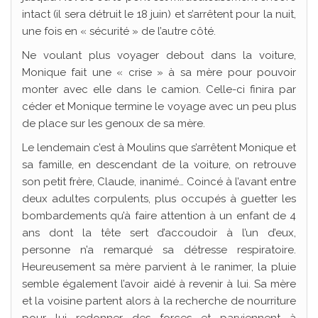
intact (il sera détruit le 18 juin) et s’arrêtent pour la nuit,
une fois en « sécurité » de l’autre côté.
Ne voulant plus voyager debout dans la voiture,
Monique fait une « crise » à sa mère pour pouvoir
monter avec elle dans le camion. Celle-ci finira par
céder et Monique termine le voyage avec un peu plus
de place sur les genoux de sa mère.
Le lendemain c’est à Moulins que s’arrêtent Monique et
sa famille, en descendant de la voiture, on retrouve
son petit frère, Claude, inanimé… Coincé à l’avant entre
deux adultes corpulents, plus occupés à guetter les
bombardements qu’à faire attention à un enfant de 4
ans dont la tête sert d’accoudoir à l’un d’eux,
personne n’a remarqué sa détresse respiratoire.
Heureusement sa mère parvient à le ranimer, la pluie
semble également l’avoir aidé à revenir à lui. Sa mère
et la voisine partent alors à la recherche de nourriture
pour lui redonner des forces et parviennent à