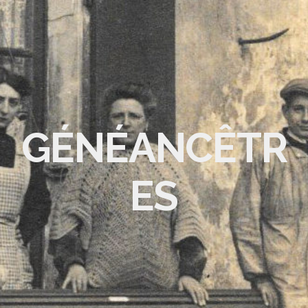
GÉNÉANCÊTR
ES