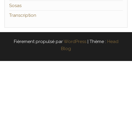
Sosas
Transcription
Fièrement propulsé par
WordPress
|
Thème :
Head
Blog