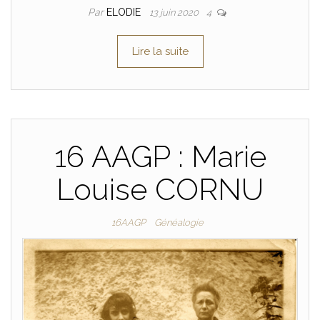
Par
ELODIE
13 juin 2020
4
Lire la suite
16 AAGP : Marie
Louise CORNU
16AAGP
Généalogie