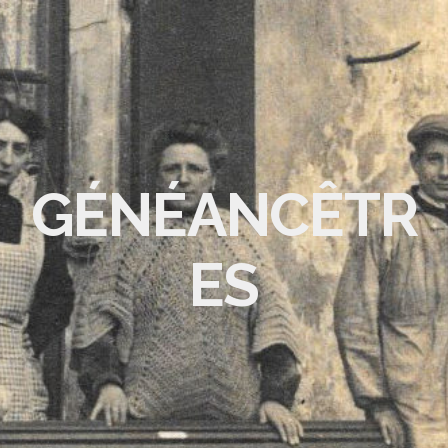
GÉNÉANCÊTR
ES