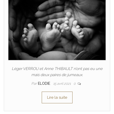
Léger VERROU et Anne THIBAULT n’ont pas eu une
mais deux paires de jumeaux.
Par
ELODIE
15 avril 2021
0
Lire la suite