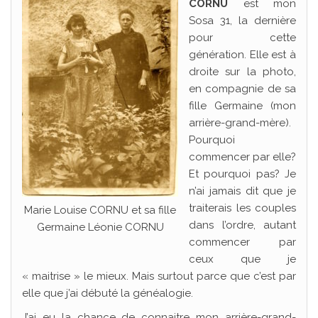
CORNU
est mon
Sosa 31, la dernière
pour cette
génération. Elle est à
droite sur la photo,
en compagnie de sa
fille Germaine (mon
arrière-grand-mère).
Pourquoi
commencer par elle?
Et pourquoi pas? Je
n’ai jamais dit que je
traiterais les couples
Marie Louise CORNU et sa fille
dans l’ordre, autant
Germaine Léonie CORNU
commencer par
ceux que je
« maitrise » le mieux. Mais surtout parce que c’est par
elle que j’ai débuté la généalogie.
J’ai eu la chance de connaitre mon arrière-grand-