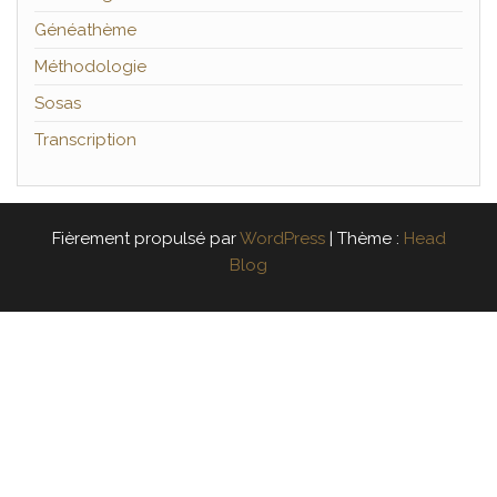
Généathème
Méthodologie
Sosas
Transcription
Fièrement propulsé par
WordPress
|
Thème :
Head
Blog