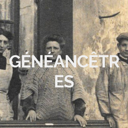
GÉNÉANCÊTR
ES