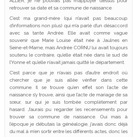
ALLIER, je ne pouvais pas m’appuyer dessus pour
retrouver sa date et sa commune de naissance.
C’est ma grand-mère (qui n’avait pas beaucoup
d’informations non plus) qui m’a parlé d’un désaccord
avec sa tante Andrée. Elle avait comme vague
souvenir que Marie Louise était née à Jaulnes en
Seine-et-Marne, mais Andrée CORNU lui avait toujours
soutenu le contraire, qu’elle était née dans le sud de
l’Yonne et qu’elle n’avait jamais quitté le département.
C’est parce que je n’avais pas d’autre endroit où
chercher que je suis allée vérifier dans cette
commune. Il se trouve qu’en effet son l’acte de
naissance s’y trouve, ainsi que l’acte de mariage de sa
sœur, sur qui je suis tombée complètement par
hasard. J’aurais pu regarder les recensements pour
trouver sa commune de naissance. Oui mais à
l’époque je débutais la généalogie, j’avais donc déjà
du mal à m’en sortir entre les différents actes, donc les