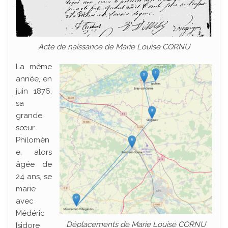
Acte de naissance de Marie Louise CORNU
La même
année, en
juin 1876,
sa
grande
sœur
Philomèn
e, alors
âgée de
24 ans, se
marie
avec
Médéric
Déplacements de Marie Louise CORNU
Isidore