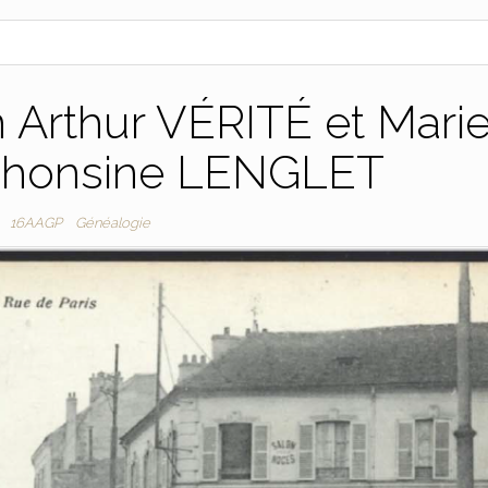
n Arthur VÉRITÉ et Mari
lphonsine LENGLET
16AAGP
Généalogie