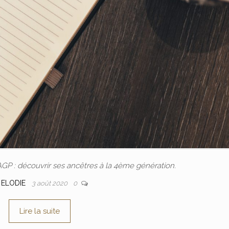
AGP : découvrir ses ancêtres à la 4ème génération.
r
ELODIE
3 août 2020
0
Lire la suite