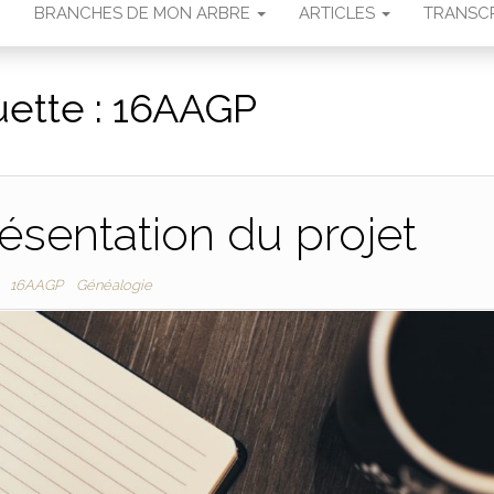
N
BRANCHES DE MON ARBRE
ARTICLES
TRANSCR
uette :
16AAGP
ésentation du projet
16AAGP
Généalogie