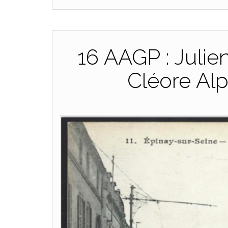
16 AAGP : Julie
Cléore A