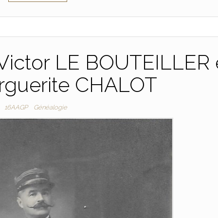
 Victor LE BOUTEILLER 
arguerite CHALOT
16AAGP
Généalogie