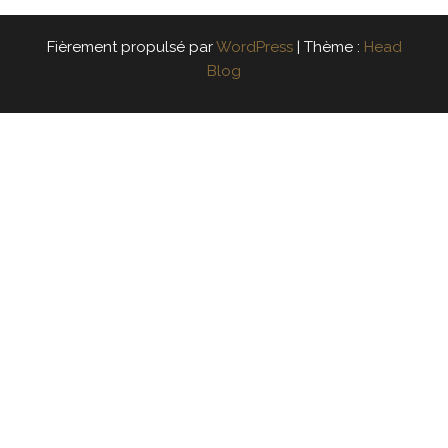
Fièrement propulsé par
WordPress
|
Thème :
Head
Blog