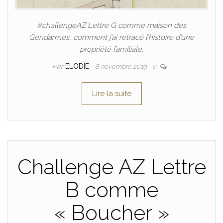
#challengeAZ Lettre G comme maison des
Gendarmes, comment j’ai retracé l’histoire d’une
propriété familiale.
Par
ELODIE
8 novembre 2019
0
Lire la suite
Challenge AZ Lettre
B comme
« Boucher »