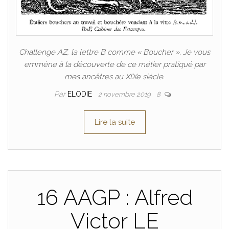
Challenge AZ, la lettre B comme « Boucher ». Je vous
emmène à la découverte de ce métier pratiqué par
mes ancêtres au XIXe siècle.
Par
ELODIE
2 novembre 2019
8
Lire la suite
16 AAGP : Alfred
Victor LE