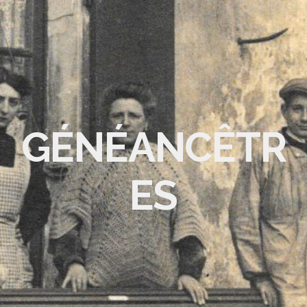
GÉNÉANCÊTR
ES