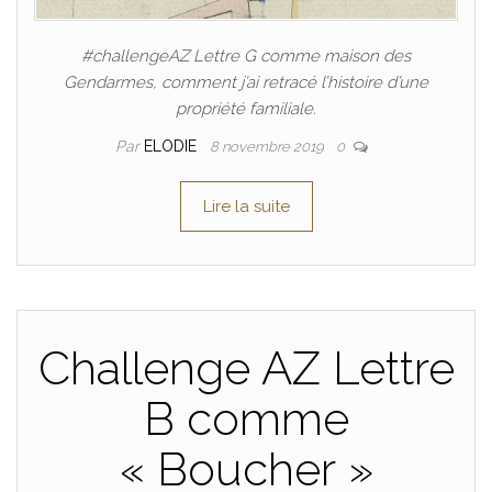
#challengeAZ Lettre G comme maison des
Gendarmes, comment j’ai retracé l’histoire d’une
propriété familiale.
Par
ELODIE
8 novembre 2019
0
Lire la suite
Challenge AZ Lettre
B comme
« Boucher »