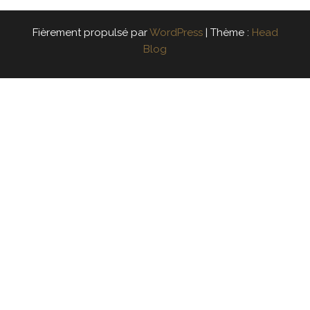
Fièrement propulsé par
WordPress
|
Thème :
Head
Blog