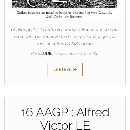
Challenge AZ, la lettre B comme « Boucher ». Je vous
emmène à la découverte de ce métier pratiqué par
mes ancêtres au XIXe siècle.
Par
ELODIE
2 novembre 2019
8
Lire la suite
16 AAGP : Alfred
Victor LE