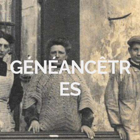
GÉNÉANCÊTR
ES