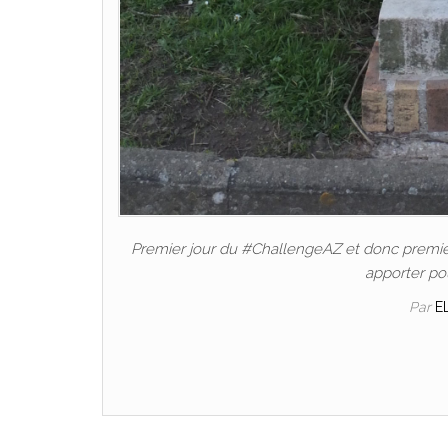
Premier jour du #ChallengeAZ et donc premièr
apporter po
Par
E