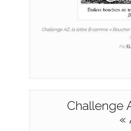
Challenge AZ, la lettre B comme « Boucher
Par
E
Challenge 
« 