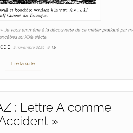
 ». Je vous emmène à la découverte de ce métier pratiqué par m
ancêtres au XIXe siècle.
LODIE
2 novembre 2019
8
Lire la suite
AZ : Lettre A comme
Accident »