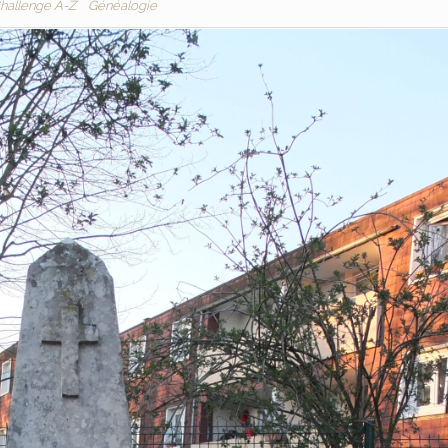
hallenge A-Z
Généalogie