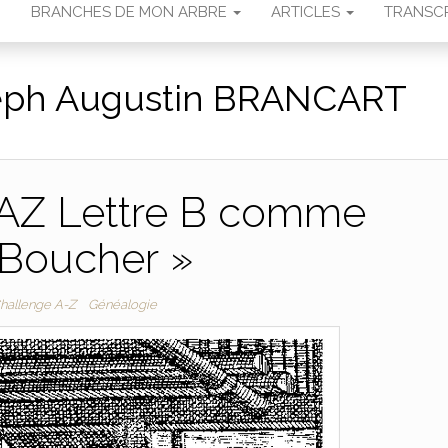
N
BRANCHES DE MON ARBRE
ARTICLES
TRANSCR
eph Augustin BRANCART
 AZ Lettre B comme
 Boucher »
hallenge A-Z
Généalogie