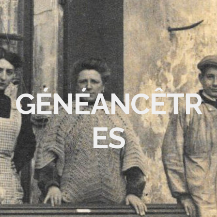
GÉNÉANCÊTR
ES