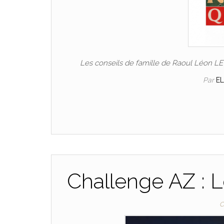
Les conseils de famille de Raoul Léon L
Par
E
Challenge AZ : 
C