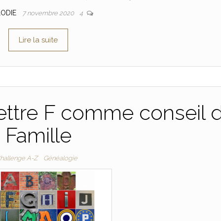
LODIE
7 novembre 2020
4
Lire la suite
ettre F comme conseil 
Famille
hallenge A-Z
Généalogie