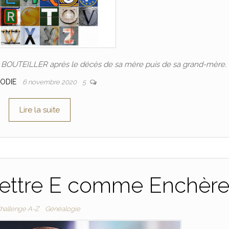
E BOUTEILLER après le décès de sa mère puis de sa grand-mère.
LODIE
6 novembre 2020
5
Lire la suite
Lettre E comme Enchèr
hallenge A-Z
Généalogie