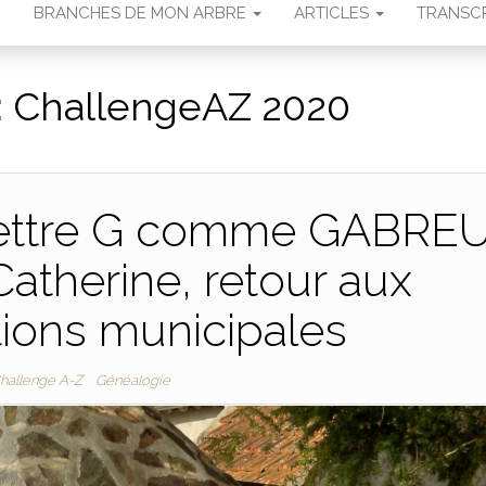
N
BRANCHES DE MON ARBRE
ARTICLES
TRANSCR
:
ChallengeAZ 2020
 Lettre G comme GABRE
atherine, retour aux
tions municipales
hallenge A-Z
Généalogie