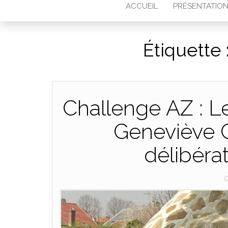
ACCUEIL
PRÉSENTATIO
Étiquette 
Challenge AZ :
Geneviève C
délibéra
C