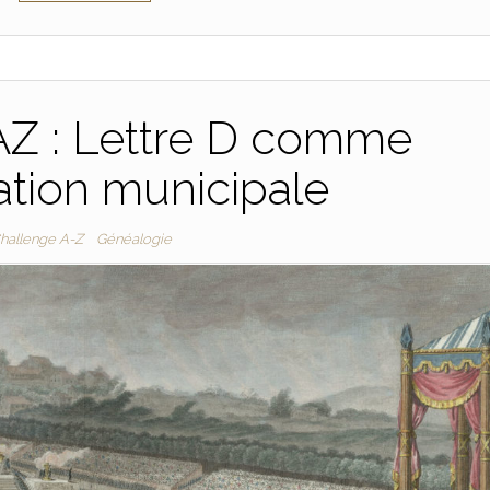
AZ : Lettre D comme
ation municipale
hallenge A-Z
Généalogie