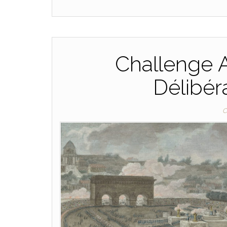
Challenge 
Délibér
C