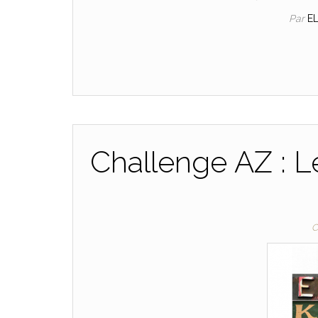
Par
E
Challenge AZ : L
C