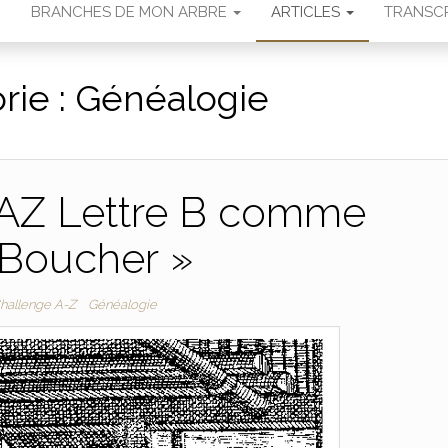
N
BRANCHES DE MON ARBRE
ARTICLES
TRANSCR
rie :
Généalogie
 AZ Lettre B comme
 Boucher »
hallenge A-Z
Généalogie