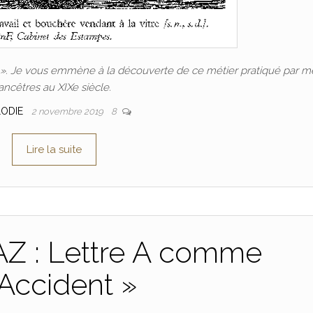
 ». Je vous emmène à la découverte de ce métier pratiqué par m
ancêtres au XIXe siècle.
LODIE
2 novembre 2019
8
Lire la suite
AZ : Lettre A comme
Accident »