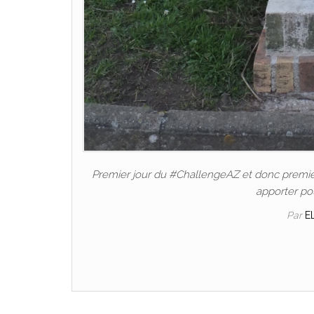
Premier jour du #ChallengeAZ et donc premièr
apporter po
Par
E