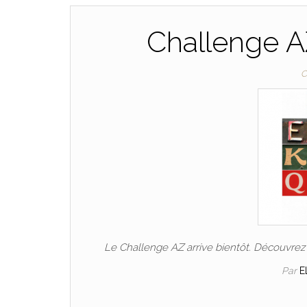
Challenge AZ
C
Le Challenge AZ arrive bientôt. Découvrez l
Par
E