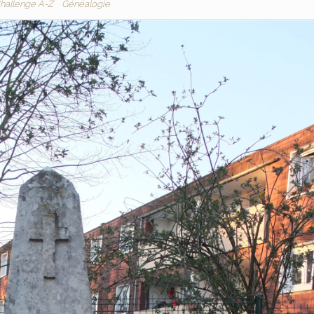
hallenge A-Z
Généalogie