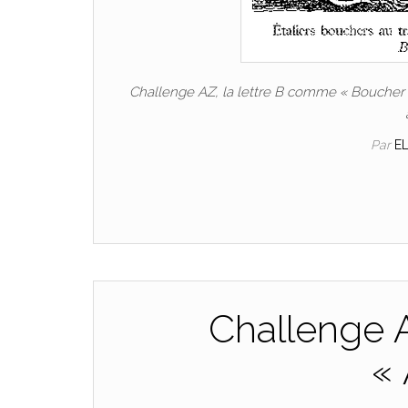
Challenge AZ, la lettre B comme « Boucher
Par
E
Challenge 
« 