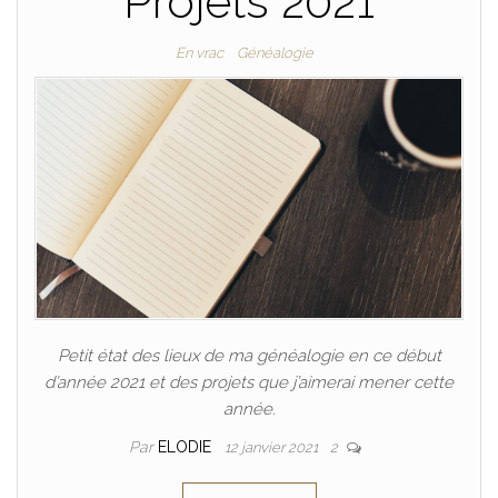
Projets 2021
En vrac
Généalogie
Petit état des lieux de ma généalogie en ce début
d’année 2021 et des projets que j’aimerai mener cette
année.
Par
ELODIE
12 janvier 2021
2