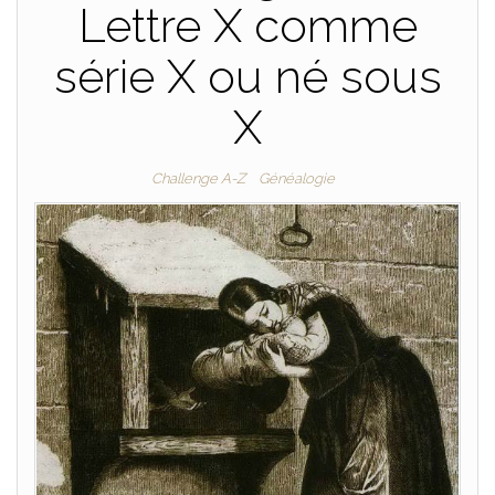
Lettre X comme
série X ou né sous
X
Challenge A-Z
Généalogie