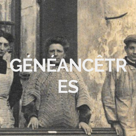
GÉNÉANCÊTR
ES