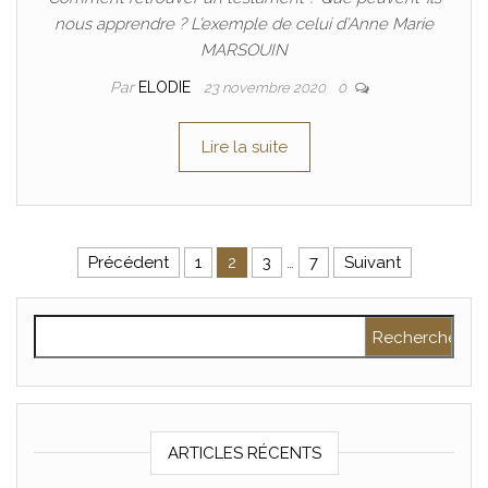
nous apprendre ? L’exemple de celui d’Anne Marie
MARSOUIN
Par
ELODIE
23 novembre 2020
0
Lire la suite
Navigation des articles
Précédent
1
2
3
…
7
Suivant
Rechercher :
ARTICLES RÉCENTS