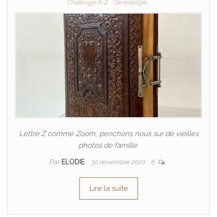
Challenge A-Z
Généalogie
Lettre Z comme Zoom, penchons nous sur de vieilles
photos de famille.
Par
ELODIE
30 novembre 2020
6
Lire la suite