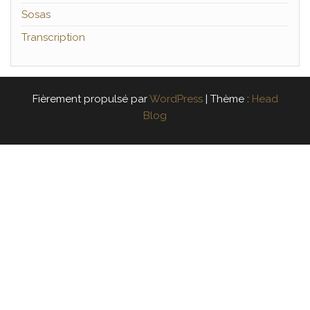
Sosas
Transcription
Fièrement propulsé par
WordPress
|
Thème :
Head
Blog