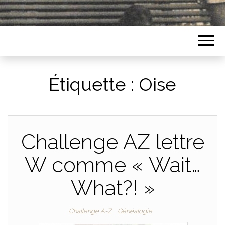
Étiquette :
Oise
Challenge AZ lettre
W comme « Wait…
What?! »
Challenge A-Z
Généalogie