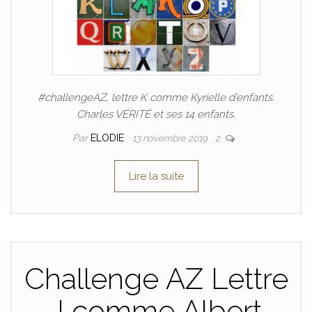
#challengeAZ, lettre K comme Kyrielle d’enfants.
Charles VÉRITÉ et ses 14 enfants.
Par
ELODIE
13 novembre 2019
2
Lire la suite
Challenge AZ Lettre
J comme Albert