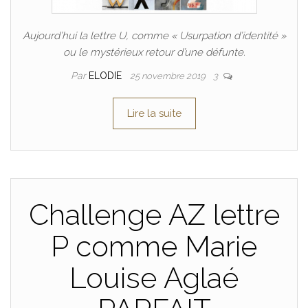
Aujourd’hui la lettre U, comme « Usurpation d’identité »
ou le mystérieux retour d’une défunte.
Par
ELODIE
25 novembre 2019
3
Lire la suite
Challenge AZ lettre
P comme Marie
Louise Aglaé