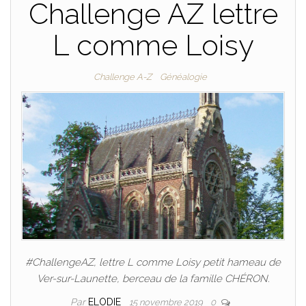
Challenge AZ lettre
L comme Loisy
Challenge A-Z
Généalogie
#ChallengeAZ, lettre L comme Loisy petit hameau de
Ver-sur-Launette, berceau de la famille CHÉRON.
Par
ELODIE
15 novembre 2019
0