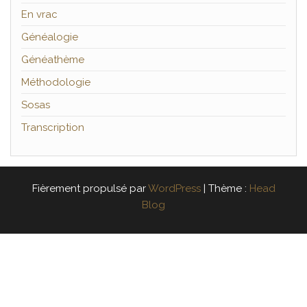
En vrac
Généalogie
Généathème
Méthodologie
Sosas
Transcription
Fièrement propulsé par
WordPress
|
Thème :
Head
Blog