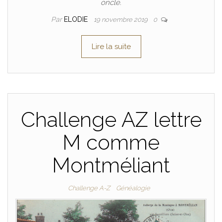
oncle.
Par
ELODIE
19 novembre 2019
0
Lire la suite
Challenge AZ lettre
M comme
Montméliant
Challenge A-Z
Généalogie