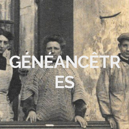
GÉNÉANCÊTR
ES